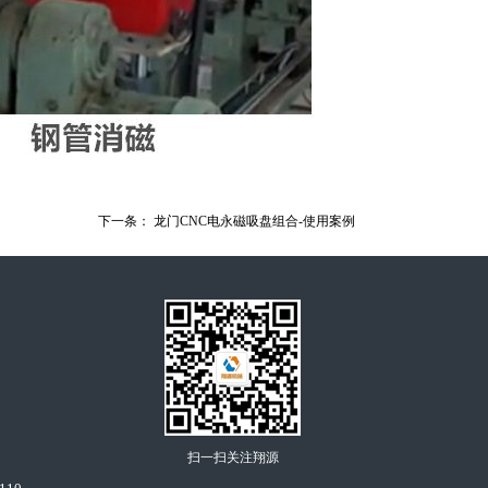
下一条：
龙门CNC电永磁吸盘组合-使用案例
扫一扫关注翔源