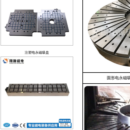
注塑电永磁吸盘
圆形电永磁