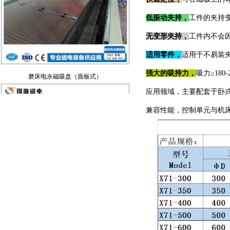
低振动夹持，
工件的夹持
无变形夹持，
工件内不会
适用零件，
适用于不易装
强大的吸持力，
吸力≥180
磨床电永磁吸盘（面板式）
应用领域，主要配套于卧
兼容性能，控制单元与机
立磨圆形电永磁吸盘