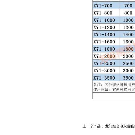
圆形电永磁吸盘（辐射磁极）
上一个产品：
龙门组合电永磁吸