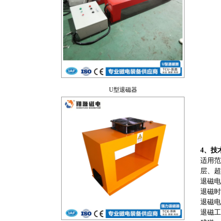
U型退磁器
4、技
适用范
层、超
退磁电
退磁时
退磁电
强力退磁器
退磁工