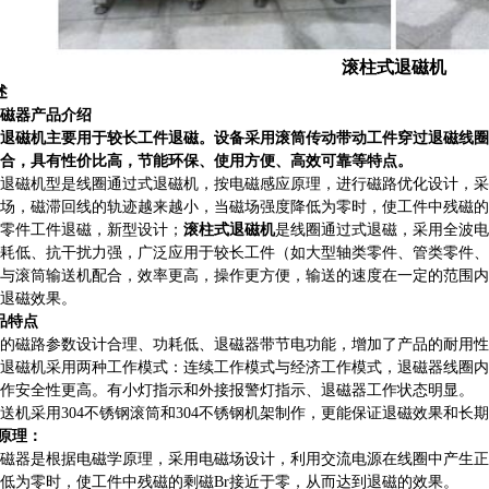
滚柱式
退磁机
述
磁器产品介绍
退磁机主要用于较长工件退磁。设备采用滚筒传动带动工件穿过退磁线圈
合，具有性价比高，节能环保、使用方便、高效可靠等特点。
退磁机
型是线圈通过式退磁机，按电磁感应原理，进行磁路优化设计，采
场，磁滞回线的轨迹越来越小，当磁场强度降低为零时，使工件中残磁的
零件工件退磁，新型设计；
滚柱式退磁机
是线圈通过式退磁，采用全波电
耗低、抗干扰力强，
广泛应用于较长工件（如大型轴类零件、管类零件、
与滚筒输送机配合，效率更高，操作更方便，输送的速度在一定的范围内
退磁效果。
品特点
的磁路参数设计合理、功耗低、退磁器带节电功能，增加了产品的耐用性
退磁机采用两种工作模式：连续工作模式与经济工作模式，
退磁器
线圈内
作安全性更高。有小灯指示和外接报警灯指示、退磁器工作状态明显。
送机采用304不锈钢滚筒和304不锈钢机架制作，更能保证退磁效果和长
原理：
磁器是根据电磁学原理，采用电磁场设计，利用交流电源在线圈中产生正
低为零时，使工件中残磁的剩磁Br接近于零，从而达到退磁的效果。