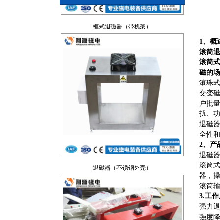
1、概
滚筒退
滚筒式
磁的场
滚珠式
交变磁
户批量
扰、功
退磁器
全性和
退磁器（不锈钢外壳）
2、产
退磁器
滚筒式
器，操
滚筒输
3.
工作
强力退
强度降