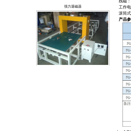
残磁：
工作电
滚筒式
产品参
小车式退磁器
滚筒式退磁器