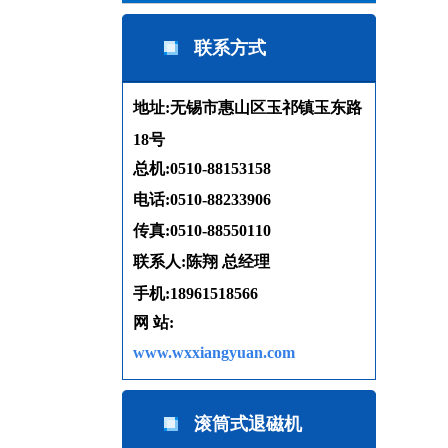
联系方式
地址:无锡市惠山区玉祁镇玉东路
18号
总机:0510-88153158
电话:0510-88233906
传真:0510-88550110
联系人:陈翔 总经理
手机:18961518566
网 站:
www.wxxiangyuan.com
滚筒式退磁机
框式退磁器（带机架）